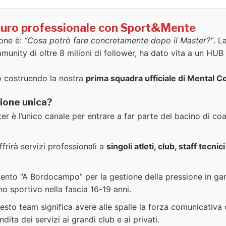
futuro professionale con Sport&Mente
pone è:
“Cosa potrò fare concretamente dopo il Master?”
. L
munity di oltre 8 milioni di follower, ha dato vita a un HUB
 costruendo la nostra
prima squadra ufficiale di Mental C
ione unica?
ter è l’unico canale per entrare a far parte del bacino di co
rirà servizi professionali a
singoli atleti, club, staff tecni
vento “A Bordocampo” per la gestione della pressione in gar
no sportivo nella fascia 16-19 anni.
esto team significa avere alle spalle la forza comunicativa
ita dei servizi ai grandi club e ai privati.