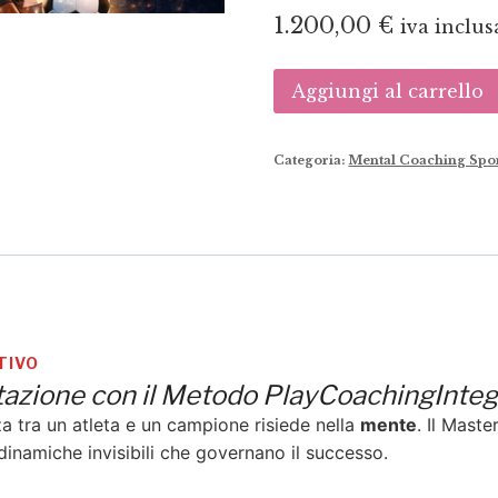
1.200,00
€
iva inclus
Master
Aggiungi al carrello
in
Mental
Categoria:
Mental Coaching Spo
Coaching
Sportivo
quantità
TIVO
estazione con il Metodo PlayCoachingInte
a tra un atleta e un campione risiede nella
mente
. Il Mast
inamiche invisibili che governano il successo.