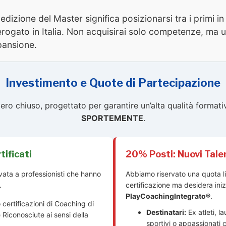
dizione del Master significa posizionarsi tra i primi i
erogato in Italia. Non acquisirai solo competenze, ma 
pansione.
Investimento e Quote di Partecipazione
ro chiuso, progettato per garantire un’alta qualità formativ
SPORTEMENTE
.
ificati
20% Posti: Nuovi Tale
vata a professionisti che hanno
Abbiamo riservato una quota l
.
certificazione ma desidera inizi
PlayCoachingIntegrato®
.
 certificazioni di Coaching di
Destinatari:
Ex atleti, l
 Riconosciute ai sensi della
sportivi o appassionati c