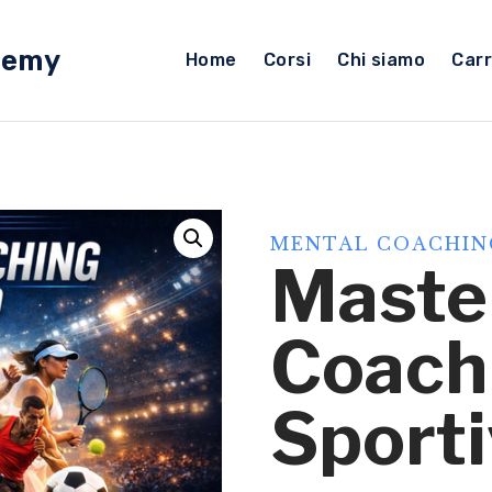
demy
Home
Corsi
Chi siamo
Carr
MENTAL COACHIN
Master
Coach
Sport